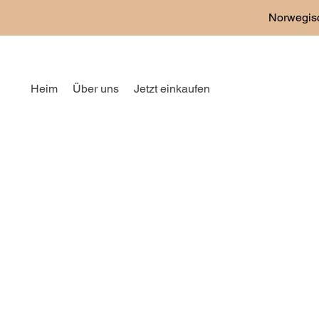
DIREKT
ZUM
Norwegisc
INHALT
Heim
Über uns
Jetzt einkaufen