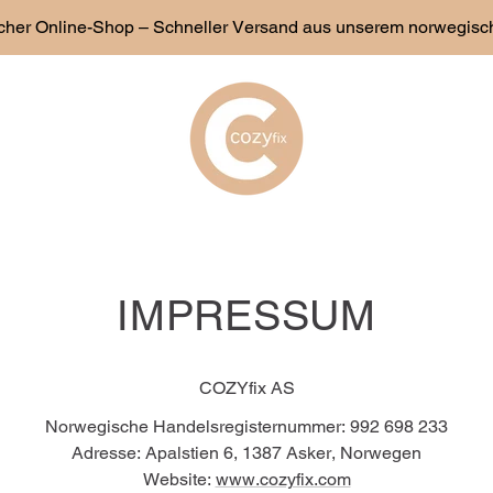
her Online-Shop – Schneller Versand aus unserem norwegisc
IMPRESSUM
COZYfix AS
Norwegische Handelsregisternummer: 992 698 233
Adresse: Apalstien 6, 1387 Asker, Norwegen
Website:
www.cozyfix.com